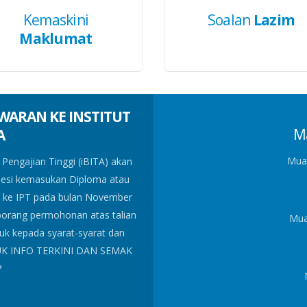
Kemaskini
Soalan
Lazim
Maklumat
WARAN KE INSTITUT
PENGUMUMAN !!! SEMAK
M
A
PENG
Mua
 Pengajian Tinggi (iBITA) akan
Permohonan atas talian Bantuan Pend
sesi kemasukan Diploma atau
dibuka mulai 1 JULAI 2026 sehing
n ke IPT pada bulan November
Ijazah Sarjana Muda. Bagi pelajar
borang permohonan atas talian
tahun sebelum hingga September ta
Mua
k kepada syarat-syarat dan
bermula 1 JULAI 2026 sehingga 3
TUK INFO TERKINI DAN SEMAK
peraturan yang ditetapkan. **S
*
TARIK