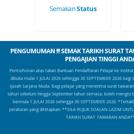
Semakan
Status
T
PENGUMUMAN !!! SEMAK TARIKH SURAT TA
PENGAJIAN TINGGI AND
an
Permohonan atas talian Bantuan Pendaftaran Pelajar ke Institut
u
dibuka mulai 1 JULAI 2026 sehingga 30 SEPTEMBER 2026 bagi 
er
Ijazah Sarjana Muda. Bagi pelajar yang menerima surat tawara
ian
tahun sebelum hingga September tahun semasa, boleh mengisi 
bermula 1 JULAI 2026 sehingga 30 SEPTEMBER 2026. *Tertaklu
AK
peraturan yang ditetapkan. **SILA RUJUK SOALAN LAZIM UN
TARIKH SURAT TAWARAN ANDA*