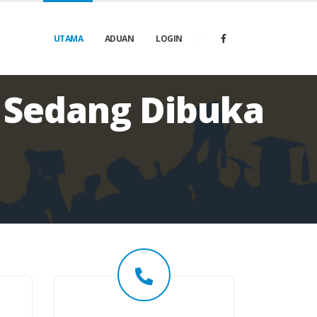
UTAMA
ADUAN
LOGIN
Sedang Dibuka
i
2
0
2
6
h
i
n
g
g
a
3
0
S
e
p
t
e
m
b
e
r
2
0
2
6
.