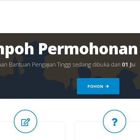
poh Permohonan 
n
a
n
B
a
n
t
u
a
n
P
e
n
g
a
j
i
a
n
T
i
n
g
g
i
s
e
d
a
n
g
d
i
b
u
k
a
d
a
r
i
0
1
J
u
l
a
POHON