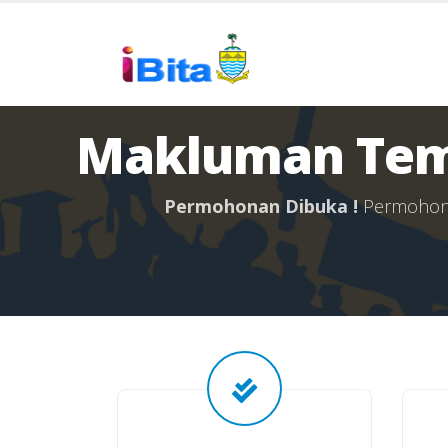
Makluman Tem
P
e
r
m
o
h
o
n
a
n
D
i
b
u
k
a
!
P
e
r
m
o
h
o